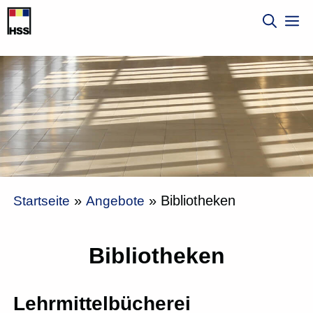
Zum
M
Inhalt
springen
»
»
Bibliotheken
Startseite
Angebote
Bibliotheken
Lehrmittelbücherei