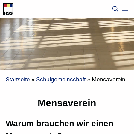
Zum
M
Inhalt
springen
Startseite
»
Schulgemeinschaft
»
Mensaverein
Mensaverein
Warum brauchen wir einen