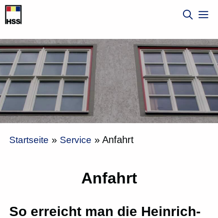
Zum
M
Inhalt
springen
»
»
Anfahrt
Startseite
Service
Anfahrt
So erreicht man die Heinrich-