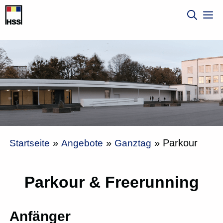
Zum
M
Inhalt
springen
»
»
»
Parkour
Startseite
Angebote
Ganztag
Parkour & Freerunning
Anfänger