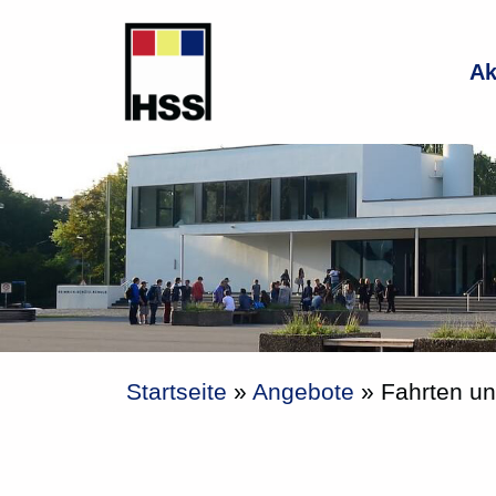
Zum
Inhalt
Ak
springen
Startseite
»
Angebote
»
Fahrten u