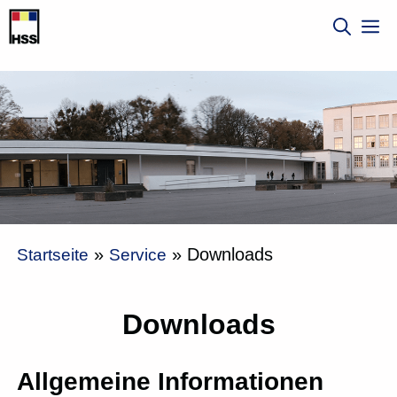
Zum
M
Inhalt
springen
»
»
Downloads
Startseite
Service
Downloads
Allgemeine Informationen