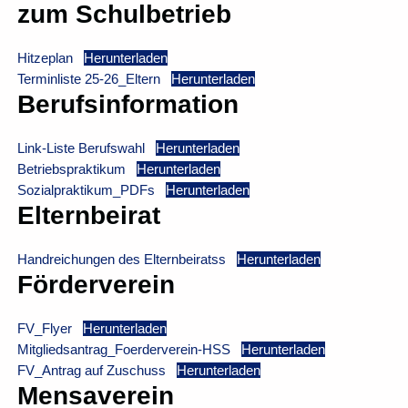
zum Schulbetrieb
Hitzeplan
Herunterladen
Terminliste 25-26_Eltern
Herunterladen
Berufsinformation
Link-Liste Berufswahl
Herunterladen
Betriebspraktikum
Herunterladen
Sozialpraktikum_PDFs
Herunterladen
Elternbeirat
Handreichungen des Elternbeiratss
Herunterladen
Förderverein
FV_Flyer
Herunterladen
Mitgliedsantrag_Foerderverein-HSS
Herunterladen
FV_Antrag auf Zuschuss
Herunterladen
Mensaverein