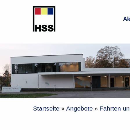
Zum
Inhalt
Ak
springen
Startseite
Angebote
Fahrten u
»
»